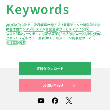
Keywords
AI
DX
IoT
XR
小売・流通
業務改善
アプリ開発
データ分析
先端技術
顧客体験
エンタメ
システム開発
金融
サービスデザイン
EC
コスト削減
マーケティング
新規事業
CRM/SFA
グロース
UI/UX
PoC
セキュリティ
レガシー刷新
3Dモデル
ドローン
内製化
サーバー
生体認証
経営
資料ダウンロード
お問い合わせ