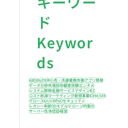
キーワー
ド
Keywor
ds
AI
DX
IoT
XR
小売・流通
業務改善
アプリ開発
データ分析
先端技術
顧客体験
エンタメ
システム開発
金融
サービスデザイン
EC
コスト削減
マーケティング
新規事業
CRM/SFA
グロース
UI/UX
PoC
セキュリティ
レガシー刷新
3Dモデル
ドローン
内製化
サーバー
生体認証
経営