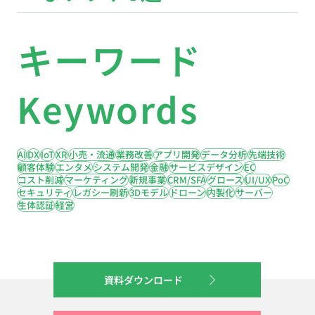
キーワード
Keywords
AI
DX
IoT
XR
小売・流通
業務改善
アプリ開発
データ分析
先端技術
顧客体験
エンタメ
システム開発
金融
サービスデザイン
EC
コスト削減
マーケティング
新規事業
CRM/SFA
グロース
UI/UX
PoC
セキュリティ
レガシー刷新
3Dモデル
ドローン
内製化
サーバー
生体認証
経営
資料ダウンロード