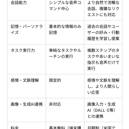
会話能力
シンプルな音声コ
より自然で流暢な
マンド中心
会話、複雑なリク
エストにも対応
記憶・パーソナラ
基本的な情報のみ
過去の会話やユー
イズ
記憶
ザーの好み・行動
履歴を学習し提案
タスク実行力
単純なタスクやル
複数ステップのタ
ーチンの実行
スクやあいまいな
指示も音声だけで
実行
感情・文脈理解
限定的
感情や文脈を理解
し、より人間らし
い応答
画像・生成AI連携
非対応
画像入力・生成
AI（DALL·E等）
との連携
料金
基本無料（端末購
月額制（米国で