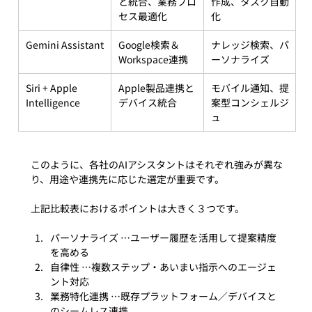
と統合、業務プロ
作成、タスク自動
セス最適化
化
Gemini Assistant
Google検索＆
ナレッジ検索、パ
Workspace連携
ーソナライズ
Siri + Apple 
Apple製品連携と
モバイル通知、提
Intelligence
デバイス統合
案型コンシェルジ
ュ
このように、各社のAIアシスタントはそれぞれ強みが異な
り、用途や連携先に応じた選定が重要です。

パーソナライズ …ユーザー履歴を活用して提案精度
を高める
自律性 …複数ステップ・あいまい指示へのエージェ
ント対応
業務特化連携 …既存プラットフォーム／デバイスと
のシームレス連携