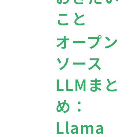
こと
オープン
ソース
LLMまと
め：
Llama