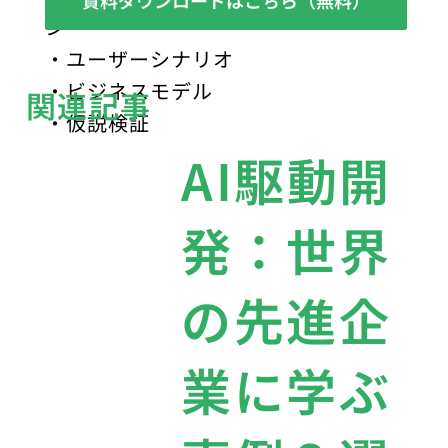
ン
・ユーザーシナリオ
・ビジネスモデル
関連記事
・仮説検証
AI駆動開
発：世界
の先進企
業に学ぶ