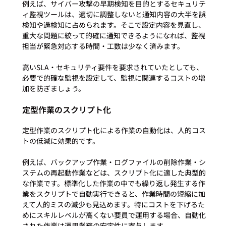
例えば、サイバー攻撃の早期検知を目的とするセキュリテ
ィ監視ツールは、適切に調整しないと通知内容の大半を誤
検知や過検知に占められます。そこで設定内容を見直し、
重大な問題に絞って的確に通知できるようになれば、監視
担当が緊急対応する時間・工数は少なく済みます。

高いSLA・セキュリティ要件を要求されていたとしても、
必要で的確な監視を設定して、監視に関連するコストの増
定型作業のスクリプト化
定型作業のスクリプト化による作業の自動化は、人的コス
トの低減に効果的です。

例えば、バックアップ作業・ログファイルの削除作業・シ
ステムの再起動作業などは、スクリプト化に適した典型的
な作業です。標準化した作業の中でも繰り返し発生する作
業をスクリプトで自動実行できると、作業時間の短縮に加
えて人的ミスの減少も見込めます。特にコストを下げるた
めにスキルレベルが高くない要員で運用する場合、自動化
された作業は運用業務の安定性に寄与します。
