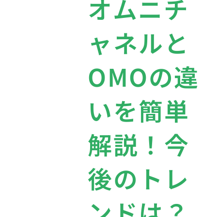
オムニチ
ャネルと
OMOの違
いを簡単
解説！今
後のトレ
ンドは？