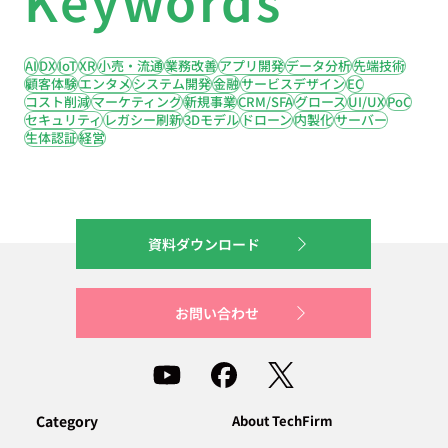
AI
DX
IoT
XR
小売・流通
業務改善
アプリ開発
データ分析
先端技術
顧客体験
エンタメ
システム開発
金融
サービスデザイン
EC
コスト削減
マーケティング
新規事業
CRM/SFA
グロース
UI/UX
PoC
セキュリティ
レガシー刷新
3Dモデル
ドローン
内製化
サーバー
生体認証
経営
資料ダウンロード
お問い合わせ
Category
About TechFirm