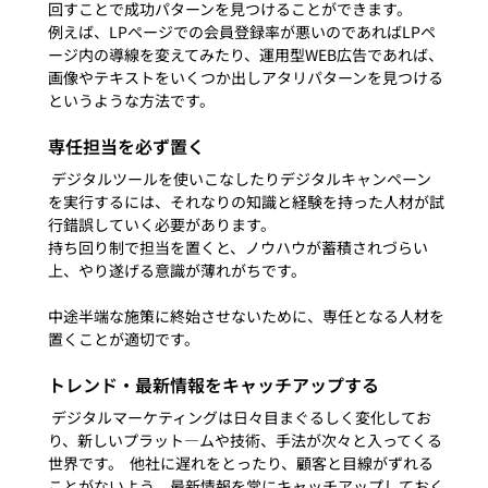
回すことで成功パターンを見つけることができます。  
例えば、LPページでの会員登録率が悪いのであればLPペ
ージ内の導線を変えてみたり、運用型WEB広告であれば、
画像やテキストをいくつか出しアタリパターンを見つける
というような方法です。
専任担当を必ず置く
 デジタルツールを使いこなしたりデジタルキャンペーン
を実行するには、それなりの知識と経験を持った人材が試
行錯誤していく必要があります。
持ち回り制で担当を置くと、ノウハウが蓄積されづらい
上、やり遂げる意識が薄れがちです。  
中途半端な施策に終始させないために、専任となる人材を
置くことが適切です。
トレンド・最新情報をキャッチアップする
 デジタルマーケティングは日々目まぐるしく変化してお
り、新しいプラット―ムや技術、手法が次々と入ってくる
世界です。  他社に遅れをとったり、顧客と目線がずれる
ことがないよう、最新情報を常にキャッチアップしておく