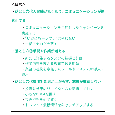
＜目次＞
・
落とし穴①人間味がなくなり、コミュニケーションが簡
素化する
・
コミュニケーションを目的としたキャンペーンを
実施する
・
”いかにもテンプレ”は使わない
・
一部アナログを残す
・
落とし穴②手間や作業が増える
・
新たに発生するタスクの把握と計画
・
作業内容を教える教育工数を用意
・
業務の連携を意識したツールやシステムの導入・
運用
・
落とし穴③費用対効果が上がらず、施策が継続しない
・
投資対効果のリードタイムを認識しておく
・
小さなPDCAを回す
・
専任担当を必ず置く
・
トレンド・最新情報をキャッチアップする