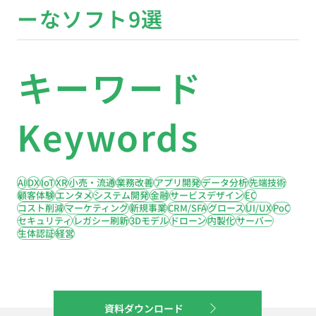
ーなソフト9選
キーワード
Keywords
AI
DX
IoT
XR
小売・流通
業務改善
アプリ開発
データ分析
先端技術
顧客体験
エンタメ
システム開発
金融
サービスデザイン
EC
コスト削減
マーケティング
新規事業
CRM/SFA
グロース
UI/UX
PoC
セキュリティ
レガシー刷新
3Dモデル
ドローン
内製化
サーバー
生体認証
経営
資料ダウンロード