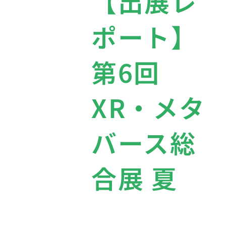
【出展レ
ポート】
第6回
XR・メタ
バース総
合展 夏