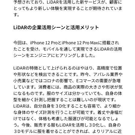
予想されており、LiDARを活用した新サービスが、顧客に
とってもより新しい体験を実現することが期待されていま
LiDARの企業活用シーンと活用メリット
今回は、iPhone 12 ProとiPhone 12 Pro Maxに搭載され
たことを受け、モバイルを通して実現できるLiDARの活用
シーンをエンジニアにヒアリングしました。

LiDARの特徴として上げられるのはやはり、高精度で位置
や形状などを検出できることです。昨今、アパレル業界や
小売業などではコロナの影響で、Eコマースの需要が急増
しています。消費者には、商品の実際の大きさや形状が気
になるものです。服のサイズは分かっていても、自身の体
型を細かく計測し把握することは難しいのが現状です。
LiDARは、自分自身を３D化することも容易で、より細か
な身体のサイズ計測を行うことが可能です。着丈や身幅だ
けではなく、体格も考慮した服選びが可能となるでしょ
う。今後、販売する服もLiDARを活用し３D化し、自身の
３Dモデルに服を着せることができれば、よりリアルに近