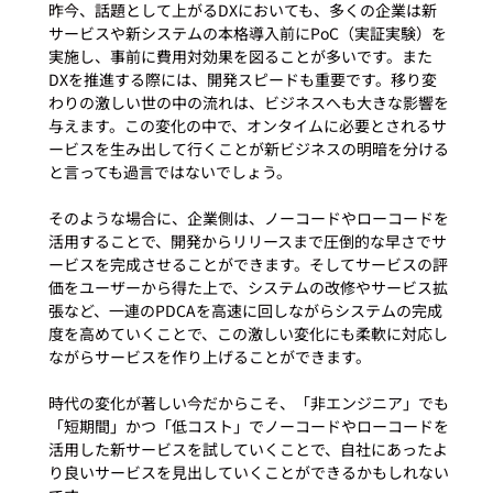
昨今、話題として上がるDXにおいても、多くの企業は新
サービスや新システムの本格導入前にPoC（実証実験）を
実施し、事前に費用対効果を図ることが多いです。また
DXを推進する際には、開発スピードも重要です。移り変
わりの激しい世の中の流れは、ビジネスへも大きな影響を
与えます。この変化の中で、オンタイムに必要とされるサ
ービスを生み出して行くことが新ビジネスの明暗を分ける
と言っても過言ではないでしょう。

そのような場合に、企業側は、ノーコードやローコードを
活用することで、開発からリリースまで圧倒的な早さでサ
ービスを完成させることができます。そしてサービスの評
価をユーザーから得た上で、システムの改修やサービス拡
張など、一連のPDCAを高速に回しながらシステムの完成
度を高めていくことで、この激しい変化にも柔軟に対応し
ながらサービスを作り上げることができます。

時代の変化が著しい今だからこそ、「非エンジニア」でも
「短期間」かつ「低コスト」でノーコードやローコードを
活用した新サービスを試していくことで、自社にあったよ
り良いサービスを見出していくことができるかもしれない