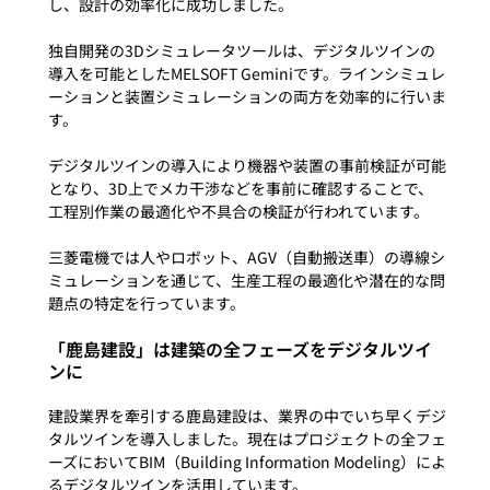
し、設計の効率化に成功しました。

独自開発の3Dシミュレータツールは、デジタルツインの
導入を可能としたMELSOFT Geminiです。ラインシミュレ
ーションと装置シミュレーションの両方を効率的に行いま
す。

デジタルツインの導入により機器や装置の事前検証が可能
となり、3D上でメカ干渉などを事前に確認することで、
工程別作業の最適化や不具合の検証が行われています。

三菱電機では人やロボット、AGV（自動搬送車）の導線シ
ミュレーションを通じて、生産工程の最適化や潜在的な問
「鹿島建設」は建築の全フェーズをデジタルツイ
ンに
建設業界を牽引する鹿島建設は、業界の中でいち早くデジ
タルツインを導入しました。現在はプロジェクトの全フェ
ーズにおいてBIM（Building Information Modeling）によ
るデジタルツインを活用しています。
