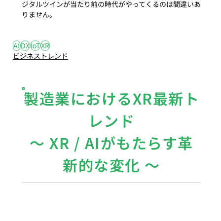
ジタルツインが当たり前の時代がやってくるのは間違いあ
りません。
#1
#AI
#DX
#IoT
#XR
AI
DX
IoT
XR
ビジネストレンド
製造業におけるXR最新ト
レンド
〜 XR / AIがもたらす革
新的な変化 〜