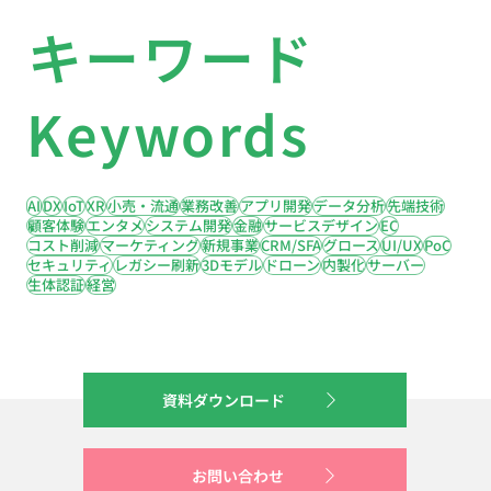
キーワード
Keywords
AI
DX
IoT
XR
小売・流通
業務改善
アプリ開発
データ分析
先端技術
顧客体験
エンタメ
システム開発
金融
サービスデザイン
EC
コスト削減
マーケティング
新規事業
CRM/SFA
グロース
UI/UX
PoC
セキュリティ
レガシー刷新
3Dモデル
ドローン
内製化
サーバー
生体認証
経営
資料ダウンロード
お問い合わせ