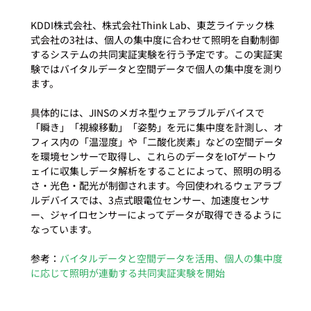
KDDI株式会社、株式会社Think Lab、東芝ライテック株
式会社の3社は、個人の集中度に合わせて照明を自動制御
するシステムの共同実証実験を行う予定です。この実証実
験ではバイタルデータと空間データで個人の集中度を測り
ます。

具体的には、JINSのメガネ型ウェアラブルデバイスで
「瞬き」「視線移動」「姿勢」を元に集中度を計測し、オ
フィス内の「温湿度」や「二酸化炭素」などの空間データ
を環境センサーで取得し、これらのデータをIoTゲートウ
ェイに収集しデータ解析をすることによって、照明の明る
さ・光色・配光が制御されます。今回使われるウェアラブ
ルデバイスでは、3点式眼電位センサー、加速度センサ
ー、ジャイロセンサーによってデータが取得できるように
なっています。

参考：
バイタルデータと空間データを活用、個人の集中度
に応じて照明が連動する共同実証実験を開始