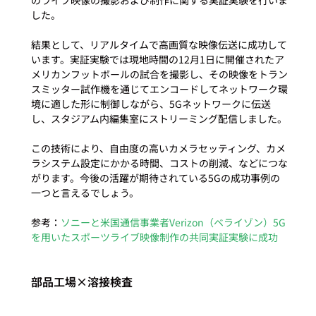
のライブ映像の撮影および制作に関する実証実験を行いま
した。

結果として、リアルタイムで高画質な映像伝送に成功して
います。実証実験では現地時間の12月1日に開催されたア
メリカンフットボールの試合を撮影し、その映像をトラン
スミッター試作機を通じてエンコードしてネットワーク環
境に適した形に制御しながら、5Gネットワークに伝送
し、スタジアム内編集室にストリーミング配信しました。

この技術により、自由度の高いカメラセッティング、カメ
ラシステム設定にかかる時間、コストの削減、などにつな
がります。今後の活躍が期待されている5Gの成功事例の
一つと言えるでしょう。

参考：
ソニーと米国通信事業者Verizon（ベライゾン）5G
を用いたスポーツライブ映像制作の共同実証実験に成功
部品工場×溶接検査