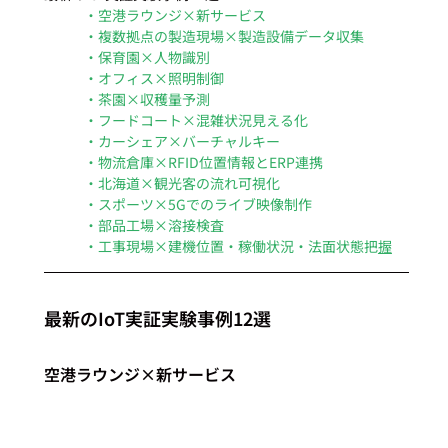
・空港ラウンジ×新サービス
・複数拠点の製造現場×製造設備データ収集
・保育園×人物識別
・オフィス×照明制御
・茶園×収穫量予測
・フードコート×混雑状況見える化
・カーシェア×バーチャルキー
・物流倉庫×RFID位置情報とERP連携
・北海道×観光客の流れ可視化
・スポーツ×5Gでのライブ映像制作
・部品工場×溶接検査
・工事現場×建機位置・稼働状況・法面状態把
握
最新のIoT実証実験事例12選
空港ラウンジ×新サービス