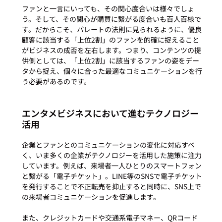
ファンと一言にいっても、その関心度合いは様々でしょ
う。そして、その関心が購買に繋がる度合いも百人百様で
す。だからこそ、パレートの法則に見られるように、優良
顧客に該当する「上位2割」のファンを的確に捉えること
がビジネスの成否を左右します。つまり、コンテンツの提
供側としては、「上位2割」に該当するファンの姿をデー
タから捉え、個々に合った最適なコミュニケーションを行
エンタメビジネスにおいて進むテクノロジー
活用
企業とファンとのコミュニケーションの変化に対応すべ
く、いま多くの企業がテクノロジーを活用した施策に注力
しています。例えば、来場者一人ひとりのスマートフォン
と繋がる「電子チケット」。LINE等のSNSで電子チケット
を発行することで不正転売を抑止すると同時に、SNS上で
の来場者コミュニケーションを促進します。

また、クレジットカードや交通系電子マネー、QRコード