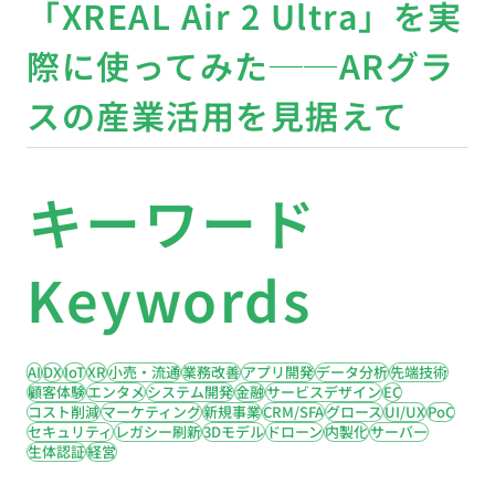
「XREAL Air 2 Ultra」を実
際に使ってみた──ARグラ
スの産業活用を見据えて
キーワード
Keywords
AI
DX
IoT
XR
小売・流通
業務改善
アプリ開発
データ分析
先端技術
顧客体験
エンタメ
システム開発
金融
サービスデザイン
EC
コスト削減
マーケティング
新規事業
CRM/SFA
グロース
UI/UX
PoC
セキュリティ
レガシー刷新
3Dモデル
ドローン
内製化
サーバー
生体認証
経営