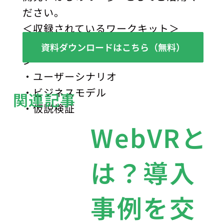
ださい。
＜収録されているワークキット＞
・解決する課題／顧客／ソリューショ
資料ダウンロードはこちら（無料）
ン
・ユーザーシナリオ
・ビジネスモデル
関連記事
・仮説検証
WebVRと
は？導入
事例を交