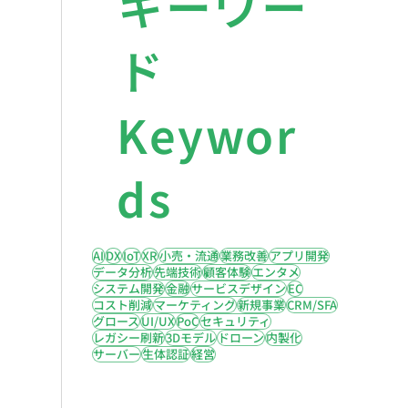
キーワー
ド
Keywor
ds
AI
DX
IoT
XR
小売・流通
業務改善
アプリ開発
データ分析
先端技術
顧客体験
エンタメ
システム開発
金融
サービスデザイン
EC
コスト削減
マーケティング
新規事業
CRM/SFA
グロース
UI/UX
PoC
セキュリティ
レガシー刷新
3Dモデル
ドローン
内製化
サーバー
生体認証
経営