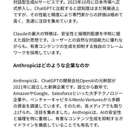
対話型生成AIサービスです。2023年10月に日本市場へ正
式参入し、ChatGPTと比較すると認知度はまだ発展途上
ですが、その性能と精度により専門家からの評価は極めて
高く、急速に注目を集めています。

Claudeの最大の特徴は、安全性と倫理的配慮を中核に据
えた設計思想です。ユーザーとの自然な対話能力に優れな
がらも、有害コンテンツの生成を抑制する独自のフレーム
Anthropicはどのような企業なのか
Anthropicは、ChatGPTの開発会社OpenAIの元幹部が
2021年に設立した新興企業です。設立から数年で、
AmazonやGoogle、Salesforceといった大手テクノロジー
企業や、ベンチャーキャピタルMenlo Venturesから多額
の資金を調達しています。そのため、各メディアでも取り
上げられ、注目を集めました。Anthropicは、AIの安全性
と倫理を特に重視し、有害なコンテンツ生成を抑制するガ