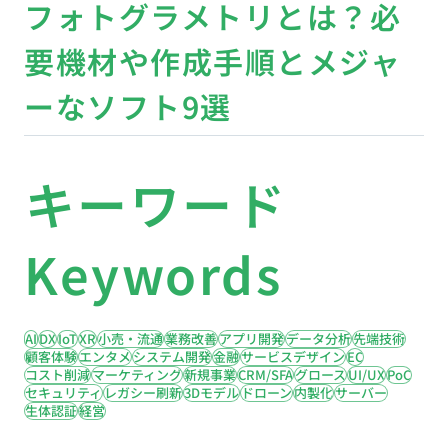
フォトグラメトリとは？必
要機材や作成手順とメジャ
ーなソフト9選
キーワード
Keywords
AI
DX
IoT
XR
小売・流通
業務改善
アプリ開発
データ分析
先端技術
顧客体験
エンタメ
システム開発
金融
サービスデザイン
EC
コスト削減
マーケティング
新規事業
CRM/SFA
グロース
UI/UX
PoC
セキュリティ
レガシー刷新
3Dモデル
ドローン
内製化
サーバー
生体認証
経営