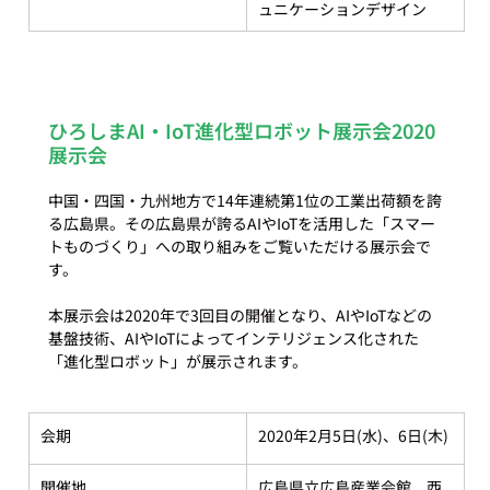
ュニケーションデザイン
ひろしまAI・IoT進化型ロボット展示会2020
展示会
中国・四国・九州地方で14年連続第1位の工業出荷額を誇
る広島県。その広島県が誇るAIやIoTを活用した「スマー
トものづくり」への取り組みをご覧いただける展示会で
す。

本展示会は2020年で3回目の開催となり、AIやIoTなどの
基盤技術、AIやIoTによってインテリジェンス化された
会期
2020年2月5日(水)、6日(木)
開催地
広島県立広島産業会館　西