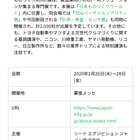
ンが集まる専門展です。本展は「
日本ものづくりワール
ド
」内に位置し、同会場では「
3D&バーチャルリアリティ
展
」や今回新設される「
計測・検査・センサ展
」も同時に
開催され、計2,030社が出展を予定しています。その他に
も、トヨタ自動車やマツダよる次世代クルマづくりに関す
る基調講演や、ニコン、川崎重工業、ヤマハ発動機、リコ
ー、日立製作所など、数々の業界トップによる特別講演も
会期
2020年2月26日(水)～28日
(金)
開催地
幕張メッセ
URL
https://www.japan-
mfg.jp/ja-
jp/about/aiotex.html
主催
リード エグジビション ジャ
パン株式会社