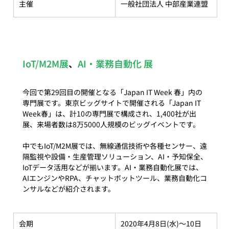
主催
一般社団法人 中部産業連盟
IoT/M2M展
、
AI・業務自動化 展
今回で第29回目の開催となる「Japan IT Week 春」内の
専門展です。東京ビッグサイトで開催される「Japan IT 
Week春」は、計10の専門展で構成され、1,400社が出
展、来場者数は8万5000人規模のビッグイベントです。

中でもIoT/M2M展では、無線通信技術や各種センサー、遠
隔監視や設備・生産管理ソリューション、AI・予知保全、
IoTデータ活用などが揃います。AI・業務自動化展では、
AIエンジンやRPA、チャットボットツール、業務自動化コ
会期
2020年4月8日(水)～10日