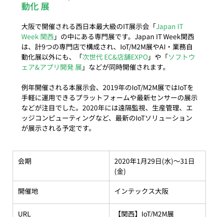
動化 展
大阪で開催される西日本最大級のIT展示会「
Japan IT 
Week 関西
」の中にある専門展です。Japan IT Week関西
は、計9つの専門店で構成され、IoT/M2M展やAI・業務自
動化展以外にも、「
次世代 EC&店舗EXPO
」や「
ソフトウ
ェア&アプリ開発 展
」などが同時開催されます。

例年開催される本展示会、2019年のIoT/M2M展ではIoTを
手軽に運用できるプラットフォームや最新センサーの展示
などが注目でした。2020年には遠隔監視、生産管理、エ
ッジコンピューティングなど、最新のIoTソリューション
会期
2020年1月29日(水)～31日
(金)
開催地
インテックス大阪
URL
【関西】IoT/M2M展