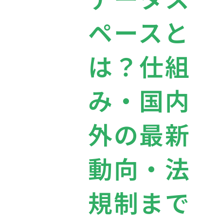
ペースと
は？仕組
み・国内
外の最新
動向・法
規制まで