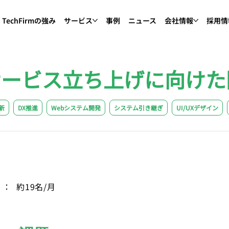
TechFirmの強み
サービス
事例
ニュース
会社情報
採用情
サービス立ち上げに向けた
新
DX推進
Webシステム開発
システム引き継ぎ
UI/UXデザイン
）：
約19名/月