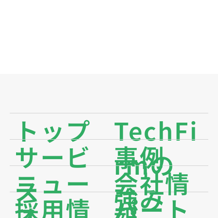
トップ
TechFi
サービ
事例
rmの
ニュー
会社情
ス
強み
採用情
パート
ス
報