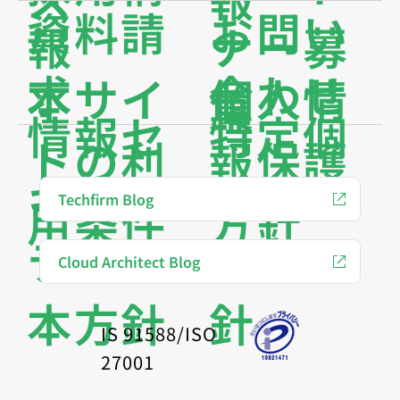
資料請
お問い
報
ナー募
求
合わせ
本サイ
個人情
集
情報セ
特定個
トの利
報保護
キュリ
人情報
Techfirm Blog
用条件
方針
ティ基
保護方
Cloud Architect Blog
本方針
針
IS 91588/ISO
27001