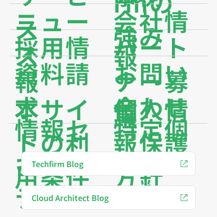
rmの
ニュー
会社情
ス
強み
採用情
パート
ス
報
資料請
お問い
報
ナー募
求
合わせ
本サイ
個人情
集
情報セ
特定個
トの利
報保護
キュリ
人情報
Techfirm Blog
用条件
方針
ティ基
保護方
Cloud Architect Blog