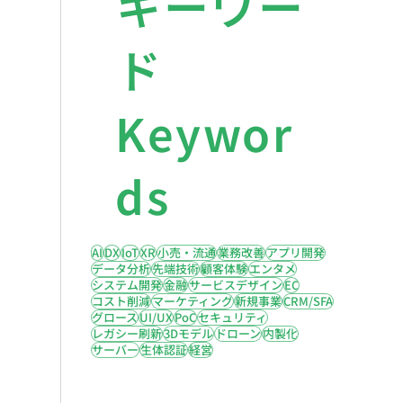
キーワー
ド
Keywor
ds
AI
DX
IoT
XR
小売・流通
業務改善
アプリ開発
データ分析
先端技術
顧客体験
エンタメ
システム開発
金融
サービスデザイン
EC
コスト削減
マーケティング
新規事業
CRM/SFA
グロース
UI/UX
PoC
セキュリティ
レガシー刷新
3Dモデル
ドローン
内製化
サーバー
生体認証
経営