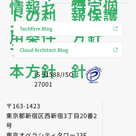
情報セ
特定個
トの利
報保護
キュリ
人情報
Techfirm Blog
用条件
方針
ティ基
保護方
Cloud Architect Blog
本方針
針
IS 91588/ISO
27001
〒163-1423
東京都新宿区西新宿3丁目20番2
号
東京オペラシティタワー23F