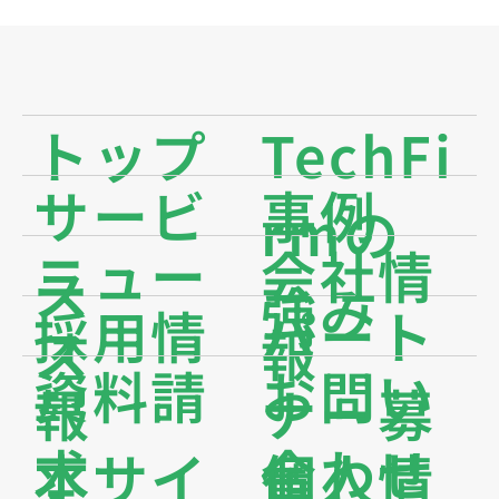
トップ
TechFi
サービ
事例
rmの
ニュー
会社情
ス
強み
採用情
パート
ス
報
資料請
お問い
報
ナー募
求
合わせ
本サイ
個人情
集