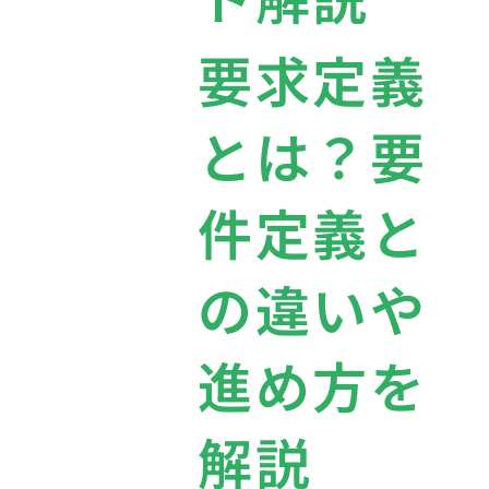
要求定義
とは？要
件定義と
の違いや
進め方を
解説