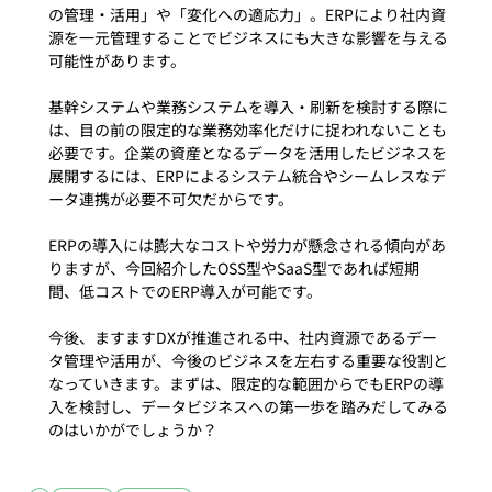
の管理・活用」や「変化への適応力」。ERPにより社内資
源を一元管理することでビジネスにも大きな影響を与える
可能性があります。

基幹システムや業務システムを導入・刷新を検討する際に
は、目の前の限定的な業務効率化だけに捉われないことも
必要です。企業の資産となるデータを活用したビジネスを
展開するには、ERPによるシステム統合やシームレスなデ
ータ連携が必要不可欠だからです。

ERPの導入には膨大なコストや労力が懸念される傾向があ
りますが、今回紹介したOSS型やSaaS型であれば短期
間、低コストでのERP導入が可能です。

今後、ますますDXが推進される中、社内資源であるデー
タ管理や活用が、今後のビジネスを左右する重要な役割と
なっていきます。まずは、限定的な範囲からでもERPの導
入を検討し、データビジネスへの第一歩を踏みだしてみる
のはいかがでしょうか？
#5
#DX
#コスト削減
#業務改善