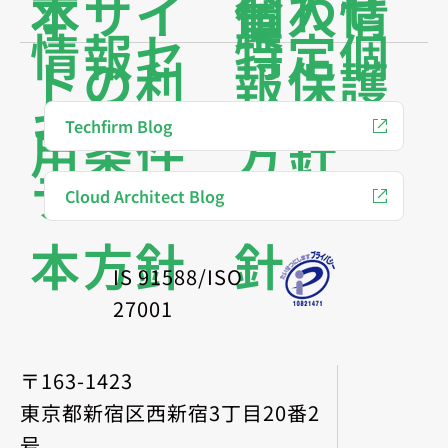
求
合わせ
本サイ
個人情
集
情報セ
特定個
トの利
報保護
キュリ
人情報
Techfirm Blog
用条件
方針
ティ基
保護方
Cloud Architect Blog
本方針
針
IS 91588/ISO
27001
〒163-1423
東京都新宿区西新宿3丁目20番2
号