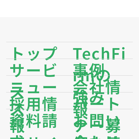
トップ
TechFi
サービ
事例
rmの
ニュー
会社情
ス
強み
採用情
パート
ス
報
資料請
お問い
報
ナー募