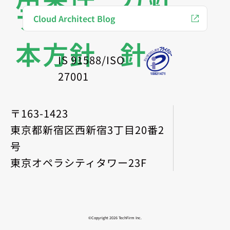
ティ基
保護方
Cloud Architect Blog
本方針
針
IS 91588/ISO
27001
〒163-1423
東京都新宿区西新宿3丁目20番2
号
東京オペラシティタワー23F
©Copyright 2026 TechFirm Inc.