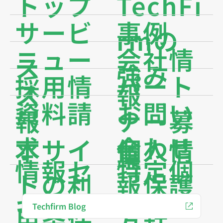
トップ
TechFi
サービ
事例
rmの
ニュー
会社情
ス
強み
採用情
パート
ス
報
資料請
お問い
報
ナー募
求
合わせ
本サイ
個人情
集
情報セ
特定個
トの利
報保護
キュリ
人情報
Techfirm Blog
用条件
方針