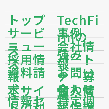
トップ
TechFi
サービ
事例
rmの
ニュー
会社情
ス
強み
採用情
パート
ス
報
資料請
お問い
報
ナー募
求
合わせ
本サイ
個人情
集
情報セ
特定個
トの利
報保護