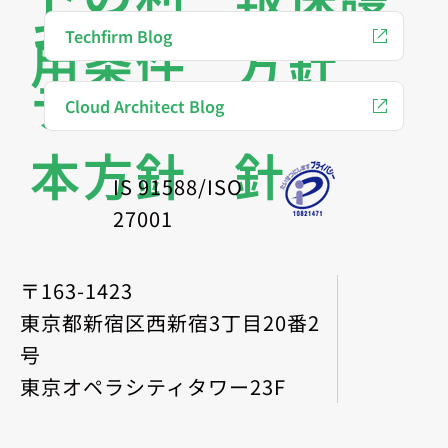
キュリ
人情報
Techfirm Blog
用条件
方針
ティ基
保護方
Cloud Architect Blog
本方針
針
IS 91588/ISO
27001
〒163-1423
東京都新宿区西新宿3丁目20番2
号
東京オペラシティタワー23F