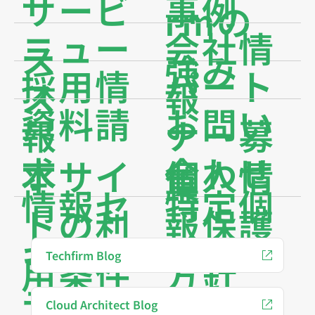
サービ
事例
rmの
ニュー
会社情
ス
強み
採用情
パート
ス
報
資料請
お問い
報
ナー募
求
合わせ
本サイ
個人情
集
情報セ
特定個
トの利
報保護
キュリ
人情報
Techfirm Blog
用条件
方針
ティ基
保護方
Cloud Architect Blog