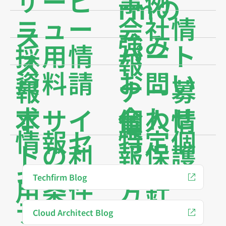
サービ
事例
rmの
ニュー
会社情
ス
強み
採用情
パート
ス
報
資料請
お問い
報
ナー募
求
合わせ
本サイ
個人情
集
情報セ
特定個
トの利
報保護
キュリ
人情報
Techfirm Blog
用条件
方針
ティ基
保護方
Cloud Architect Blog